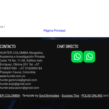
os !
Página Principal
CONTACTO
CHAT DIRECTO
HUNTER COLOMBIA Abogados,
Academia e Investigación Privada
Calle 7A No. 11-06, Edificio Iván
Enríquez, Oficina 201 Tel. +57
3108937060 - +57 3162990184
Popayán Cauca, Colombia
www.hunter.com.co
hunter.gerencia@gmail.com
hunter.acip@gmail.com
hunter.educacion@gmail.com
ER COLOMBIA
- Template by
SoraTemplates
-
Success Tips
-
POLISI ONLINE
and