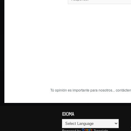
Tú opinión es importante para nosotros... contácten
IDIOMA
Powered by
Translate