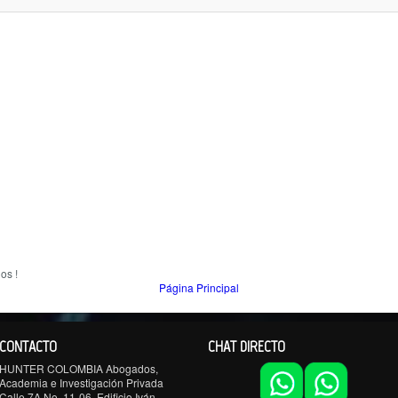
os !
Página Principal
CONTACTO
CHAT DIRECTO
HUNTER COLOMBIA Abogados,
Academia e Investigación Privada
Calle 7A No. 11-06, Edificio Iván