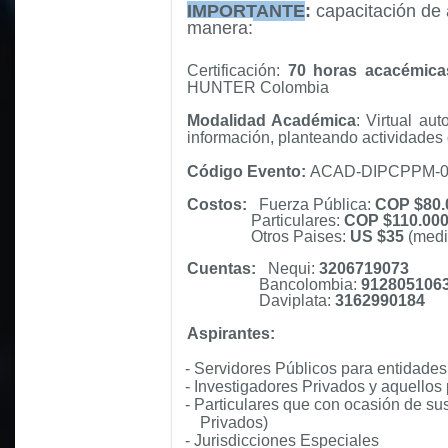
IMPORTANTE
:
capacitación de 
manera:
Certificación:
70 horas acacémic
HUNTER Colombia
Modalidad Académica
:
Virtual au
información, planteando actividades 
Código Evento:
ACAD-DIPCPPM-0
Costos:
Fuerza Pública:
COP $80.
Particulares:
COP $110.00
Otros Paises:
US $35
(medi
Cuentas:
Nequi:
3206719073
Bancolombia:
912805106
Daviplata:
3162990184
Aspirantes:
- Servidores Públicos para entidades
- Investigadores Privados y aquello
- Particulares que con ocasión de 
Privados)
- Jurisdicciones Especiales