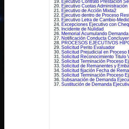
19.
Ejecutivo Contrato Prestación Se
20.
Ejecutivo Cuotas Administración
21.
Ejecutivo de Acción Mixta2
22.
Ejecutivo dentro de Proceso Rest
23.
Ejecutivo Letra de Cambio-Medi
24.
Excepciones Ejecutivo con Che
25.
Incidente de Nulidad
26.
Memorial Acumulando Demanda 
27.
Notificación Conducta Concluye
28.
PROCESOS EJECUTIVOS HIP
29.
Solicitud Perito Evaluador
30.
Solicitud Prejudicial en Proceso 
31.
Solicitud Reconocimiento Titulo 
32.
Solicitud Terminación Proceso E
33.
Solicitud de Remanentes y Emb
34.
Solicitud fijación Fecha de Rema
35.
Solicitud Terminación Proceso E
36.
Subsanación de Demanda Ejecu
37.
Sustitución de Demanda Ejecuti