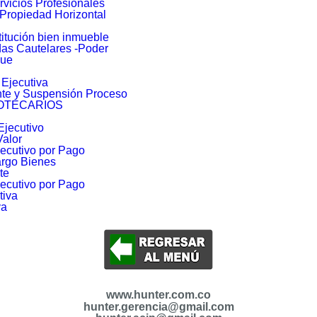
rvicios Profesionales
 Propiedad Horizontal
itución bien inmueble
das Cautelares -Poder
que
Ejecutiva
nte y Suspensión Proceso
OTECARIOS
Ejecutivo
Valor
jecutivo por Pago
argo Bienes
te
jecutivo por Pago
tiva
va
www.hunter.com.co
hunter.gerencia@gmail.com