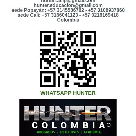
hunter.acip@gmail.com
hunter.educacion@gmail.com
sede Popayán: +57 3145586762 - +57 3108937060
sede Cali: +57 3166041123 - +57 3218169418
Colombia
WHATSAPP HUNTER