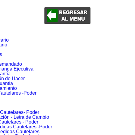
ario
ario
s
 Demandado
manda Ejecutiva
antía
ón de Hacer
uantía
damiento
autelares -Poder
Cautelares- Poder
ción - Letra de Cambio
Cautelares - Poder
edidas Cautelares -Poder
Medidas Cautelares