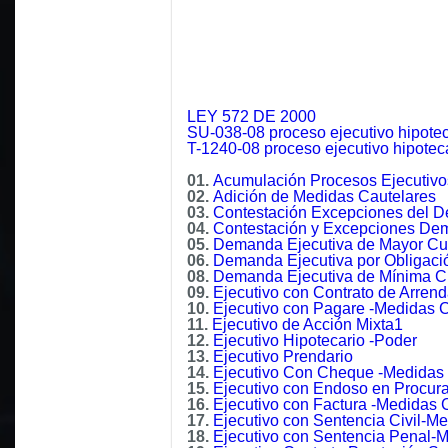
LEY 572 DE 2000
SU-038-08 proceso ejecutivo hipotec
T-1240-08 proceso ejecutivo hipotec
01.
Acumulación Procesos Ejecutivo
02.
Adición de Medidas Cautelares
03.
Contestación Excepciones del
04.
Contestación y Excepciones De
05.
Demanda Ejecutiva de Mayor Cu
06.
Demanda Ejecutiva por Obligaci
08.
Demanda Ejecutiva de Mínima C
09.
Ejecutivo con Contrato de Arren
10.
Ejecutivo con Pagare -Medidas C
11.
Ejecutivo de Acción Mixta1
12.
Ejecutivo Hipotecario -Poder
13.
Ejecutivo Prendario
14.
Ejecutivo Con Cheque -Medidas 
15.
Ejecutivo con Endoso en Procura
16.
Ejecutivo con Factura -Medidas 
17.
Ejecutivo con Sentencia Civil-M
18.
Ejecutivo con Sentencia Penal-