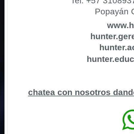
Tel.
+57 310893
Popayán 
www.h
hunter.ge
hunter.
hunter.edu
chatea con nosotros dando